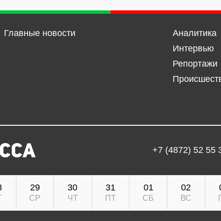
Главные новости
Аналитика
Интервью
Репортажи
Происшест
+7 (4872) 52 55 
8
29
30
31
01
02
Т
СР
ЧТ
ПТ
СБ
ВС