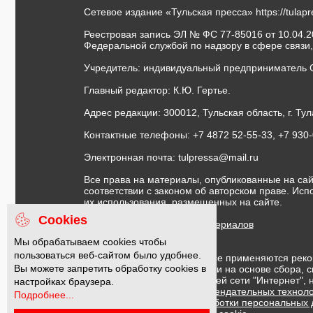
Сетевое издание «Тульская пресса»
https://tulap
Реестровая запись ЭЛ № ФС 77-85016 от 10.04.20
Федеральной службой по надзору в сфере связи
Учредитель: индивидуальный предприниматель 
Главный редактор: К.Ю. Гертье.
Адрес редакции: 300012, Тульская область, г. Тул
Контактные телефоны: +7 4872 52-55-33, +7 930
Электронная почта:
tulpressa@mail.ru
Все права на материалы, опубликованные на сай
соответствии с законом об авторском праве. Ис
их использования, размещенных на сайте.
Cookies
Правила использования материалов
Договор публичной оферты
Мы обрабатываем cookies чтобы
пользоваться веб-сайтом было удобнее.
На информационном ресурсе применяются реко
Вы можете запретить обработку cookies в
предоставления информации на основе сбора, с
предпочтениям пользователей сети "Интернет",
настройках браузера.
Правила применения рекомендательных техноло
Подробнее...
Политика в отношении обработки персональных