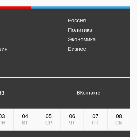
Россия
Политика
Экономика
вия
Бизнес
33
ВКонтакте
03
04
05
06
07
08
ПН
ВТ
СР
ЧТ
ПТ
СБ