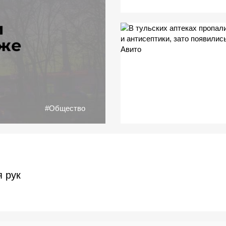
#Общество
я рук