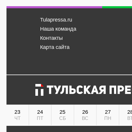
Tulapressa.ru
Наша команда
Контакты
Карта сайта
23
24
25
26
27
2
ЧТ
ПТ
СБ
ВС
ПН
В