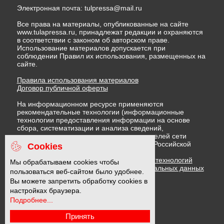
Электронная почта:
tulpressa@mail.ru
Все права на материалы, опубликованные на сайте
www.tulapressa.ru, принадлежат редакции и охраняются
в соответствии с законом об авторском праве.
Использование материалов допускается при
соблюдении Правил их использования, размещенных на
сайте.
Правила использования материалов
Договор публичной оферты
На информационном ресурсе применяются
рекомендательные технологии (информационные
технологии предоставления информации на основе
сбора, систематизации и анализа сведений,
относящихся к предпочтениям пользователей сети
"Интернет", находящихся на территории Российской
Cookies
Федерации)
Правила применения рекомендательных технологий
Мы обрабатываем cookies чтобы
Политика в отношении обработки персональных данных
пользоваться веб-сайтом было удобнее.
Политика обработки файлов cookie
Вы можете запретить обработку cookies в
настройках браузера.
Подробнее...
16 +
Принять