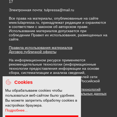
17
Электронная почта:
tulpressa@mail.ru
Все права на материалы, опубликованные на сайте
www.tulapressa.ru, принадлежат редакции и охраняются
в соответствии с законом об авторском праве.
Использование материалов допускается при
соблюдении Правил их использования, размещенных на
сайте.
Правила использования материалов
Договор публичной оферты
На информационном ресурсе применяются
рекомендательные технологии (информационные
технологии предоставления информации на основе
сбора, систематизации и анализа сведений,
относящихся к предпочтениям пользователей сети
"Интернет", находящихся на территории Российской
Cookies
Федерации)
Правила применения рекомендательных технологий
Мы обрабатываем cookies чтобы
Политика в отношении обработки персональных данных
пользоваться веб-сайтом было удобнее.
Политика обработки файлов cookie
Вы можете запретить обработку cookies в
настройках браузера.
Подробнее...
16 +