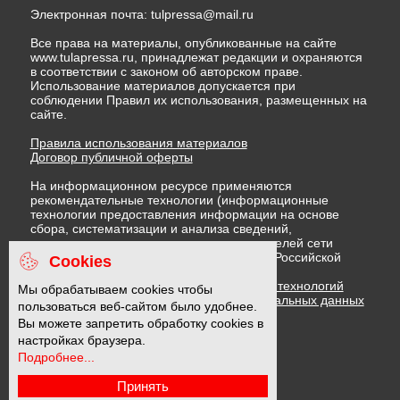
Электронная почта:
tulpressa@mail.ru
Все права на материалы, опубликованные на сайте
www.tulapressa.ru, принадлежат редакции и охраняются
в соответствии с законом об авторском праве.
Использование материалов допускается при
соблюдении Правил их использования, размещенных на
сайте.
Правила использования материалов
Договор публичной оферты
На информационном ресурсе применяются
рекомендательные технологии (информационные
технологии предоставления информации на основе
сбора, систематизации и анализа сведений,
относящихся к предпочтениям пользователей сети
"Интернет", находящихся на территории Российской
Cookies
Федерации)
Правила применения рекомендательных технологий
Мы обрабатываем cookies чтобы
Политика в отношении обработки персональных данных
пользоваться веб-сайтом было удобнее.
Политика обработки файлов cookie
Вы можете запретить обработку cookies в
настройках браузера.
Подробнее...
16 +
Принять