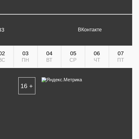
33
ВКонтакте
02
03
04
05
06
07
ВС
ПН
ВТ
СР
ЧТ
ПТ
16 +