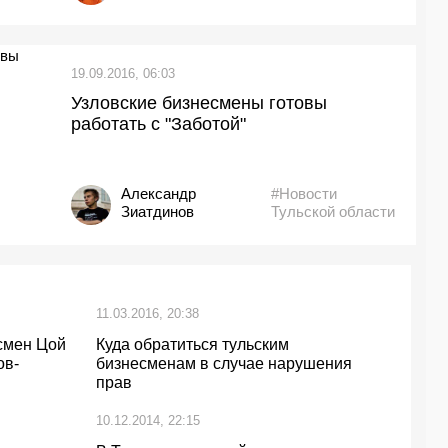
19.09.2016, 06:03
Узловские бизнесмены готовы
работать с "Заботой"
Александр
#Новости
Зиатдинов
Тульской области
11.03.2016, 20:38
смен Цой
Куда обратиться тульским
ов-
бизнесменам в случае нарушения
прав
10.12.2014, 22:15