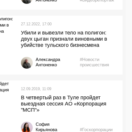
27.12.2022, 17:00
Убили и вывезли тело на полигон:
двух цыган признали виновными в
убийстве тульского бизнесмена
Александра
#Новости
Антоненко
происшествия
12.09.2019, 11:09
В четвертый раз в Туле пройдет
выездная сессия АО «Корпорация
"МСП"»
София
Кирьянова
#Госкорпорации