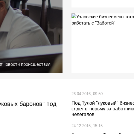
#Новости происшествия
26.04.2016, 09:50
уковых баронов" под
Под Тулой "луковый" бизне
сядет в тюрьму за работник
нелегалов
24.12.2015, 15:15