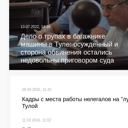
13.07.2022, 14:16
Дело о трупах в багажнике
машины в Туле: осужденный и
сторона обвинения остались
недовольны приговором суда
28.04.2016, 11:42
Кадры с места работы нелегалов на "л
Тулой
11.03.2016, 11:02