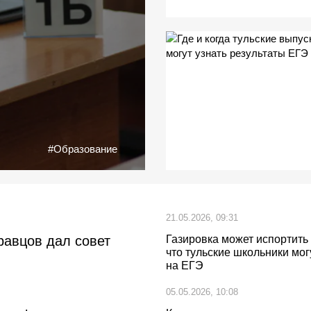
#Образование
21.05.2026, 09:31
равцов дал совет
Газировка может испортить 
что тульские школьники мог
на ЕГЭ
05.05.2026, 10:08