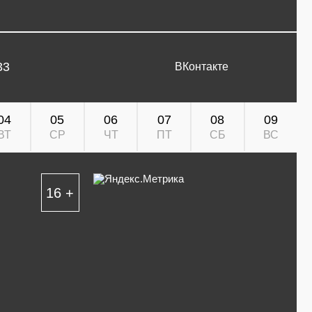
33
ВКонтакте
04
05
06
07
08
09
ВТ
СР
ЧТ
ПТ
СБ
ВС
16 +