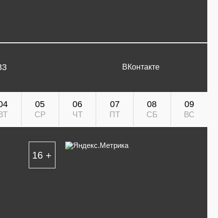
33
ВКонтакте
04
05
06
07
08
09
ВТ
СР
ЧТ
ПТ
СБ
ВС
16 +