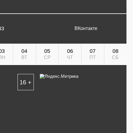
33
ВКонтакте
03
04
05
06
07
08
ПН
ВТ
СР
ЧТ
ПТ
СБ
16 +