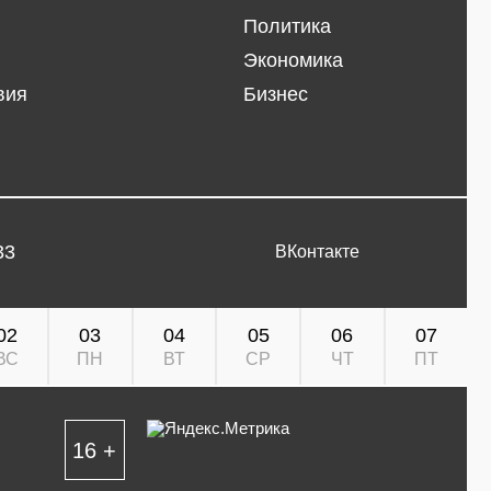
Политика
Экономика
вия
Бизнес
33
ВКонтакте
02
03
04
05
06
07
ВС
ПН
ВТ
СР
ЧТ
ПТ
16 +