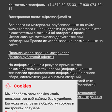
Контактные телефоны: +7 4872 52-55-33, +7 930-074-52-
17
Электронная почта:
tulpressa@mail.ru
Все права на материалы, опубликованные на сайте
www.tulapressa.ru, принадлежат редакции и охраняются
в соответствии с законом об авторском праве.
Использование материалов допускается при
соблюдении Правил их использования, размещенных на
сайте.
Правила использования материалов
Договор публичной оферты
На информационном ресурсе применяются
рекомендательные технологии (информационные
технологии предоставления информации на основе
сбора, систематизации и анализа сведений,
относящихся к предпочтениям пользователей сети
"Интернет", находящихся на территории Российской
Cookies
Федерации)
Правила применения рекомендательных технологий
Мы обрабатываем cookies чтобы
Политика в отношении обработки персональных данных
пользоваться веб-сайтом было удобнее.
Политика обработки файлов cookie
Вы можете запретить обработку cookies в
настройках браузера.