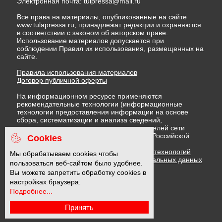
Электронная почта:
tulpressa@mail.ru
Все права на материалы, опубликованные на сайте
www.tulapressa.ru, принадлежат редакции и охраняются
в соответствии с законом об авторском праве.
Использование материалов допускается при
соблюдении Правил их использования, размещенных на
сайте.
Правила использования материалов
Договор публичной оферты
На информационном ресурсе применяются
рекомендательные технологии (информационные
технологии предоставления информации на основе
сбора, систематизации и анализа сведений,
относящихся к предпочтениям пользователей сети
"Интернет", находящихся на территории Российской
Cookies
Федерации)
Правила применения рекомендательных технологий
Мы обрабатываем cookies чтобы
Политика в отношении обработки персональных данных
пользоваться веб-сайтом было удобнее.
Политика обработки файлов cookie
Вы можете запретить обработку cookies в
настройках браузера.
Подробнее...
16 +
Принять