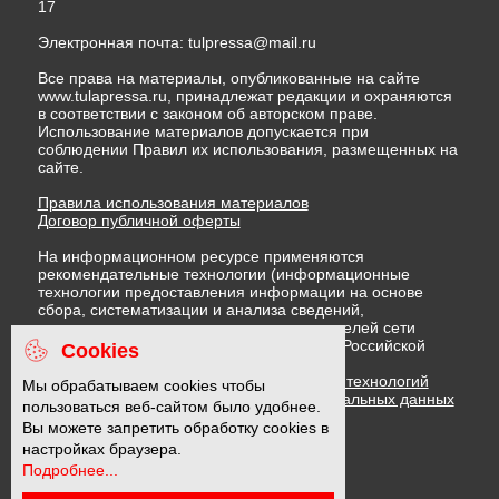
17
Электронная почта:
tulpressa@mail.ru
Все права на материалы, опубликованные на сайте
www.tulapressa.ru, принадлежат редакции и охраняются
в соответствии с законом об авторском праве.
Использование материалов допускается при
соблюдении Правил их использования, размещенных на
сайте.
Правила использования материалов
Договор публичной оферты
На информационном ресурсе применяются
рекомендательные технологии (информационные
технологии предоставления информации на основе
сбора, систематизации и анализа сведений,
относящихся к предпочтениям пользователей сети
"Интернет", находящихся на территории Российской
Cookies
Федерации)
Правила применения рекомендательных технологий
Мы обрабатываем cookies чтобы
Политика в отношении обработки персональных данных
пользоваться веб-сайтом было удобнее.
Политика обработки файлов cookie
Вы можете запретить обработку cookies в
настройках браузера.
Подробнее...
16 +