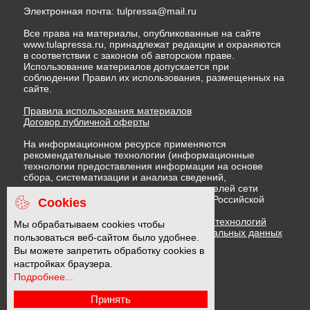
Электронная почта:
tulpressa@mail.ru
Все права на материалы, опубликованные на сайте
www.tulapressa.ru, принадлежат редакции и охраняются
в соответствии с законом об авторском праве.
Использование материалов допускается при
соблюдении Правил их использования, размещенных на
сайте.
Правила использования материалов
Договор публичной оферты
На информационном ресурсе применяются
рекомендательные технологии (информационные
технологии предоставления информации на основе
сбора, систематизации и анализа сведений,
относящихся к предпочтениям пользователей сети
"Интернет", находящихся на территории Российской
Cookies
Федерации)
Правила применения рекомендательных технологий
Мы обрабатываем cookies чтобы
Политика в отношении обработки персональных данных
пользоваться веб-сайтом было удобнее.
Политика обработки файлов cookie
Вы можете запретить обработку cookies в
настройках браузера.
Подробнее...
16 +
Принять