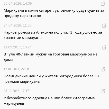
30.04.2026, 14:35
Марихуана в пачке сигарет: узловчанку будут судить за
продажу наркотиков
24.04.2026, 11:56
Наркоагроном из Алексина получил 3 года условно за
хранение марихуаны
11.03.2017, 10:24
В Туле 40-летний мужчина торговал марихуаной из
дома
17.01.2017, 22:08
Полицейские нашли у жителя Богородицка более 30
граммов марихуаны
28.12.2016, 17:17
У безработного одоевца нашли более килограмма
марихуаны