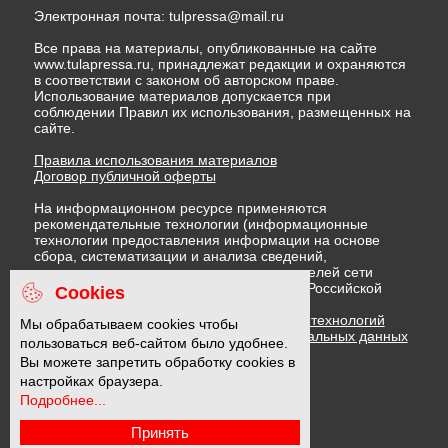
Электронная почта:
tulpressa@mail.ru
Все права на материалы, опубликованные на сайте
www.tulapressa.ru, принадлежат редакции и охраняются
в соответствии с законом об авторском праве.
Использование материалов допускается при
соблюдении Правил их использования, размещенных на
сайте.
Правила использования материалов
Договор публичной оферты
На информационном ресурсе применяются
рекомендательные технологии (информационные
технологии предоставления информации на основе
сбора, систематизации и анализа сведений,
относящихся к предпочтениям пользователей сети
"Интернет", находящихся на территории Российской
Cookies
Федерации)
Правила применения рекомендательных технологий
Мы обрабатываем cookies чтобы
Политика в отношении обработки персональных данных
пользоваться веб-сайтом было удобнее.
Политика обработки файлов cookie
Вы можете запретить обработку cookies в
настройках браузера.
Подробнее...
16 +
Принять