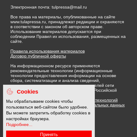
Электронная почта:
tulpressa@mail.ru
Все права на материалы, опубликованные на сайте
www.tulapressa.ru, принадлежат редакции и охраняются
в соответствии с законом об авторском праве.
Использование материалов допускается при
соблюдении Правил их использования, размещенных на
сайте.
Правила использования материалов
Договор публичной оферты
На информационном ресурсе применяются
рекомендательные технологии (информационные
технологии предоставления информации на основе
сбора, систематизации и анализа сведений,
относящихся к предпочтениям пользователей сети
"Интернет", находящихся на территории Российской
Cookies
Федерации)
Правила применения рекомендательных технологий
Мы обрабатываем cookies чтобы
Политика в отношении обработки персональных данных
пользоваться веб-сайтом было удобнее.
Политика обработки файлов cookie
Вы можете запретить обработку cookies в
настройках браузера.
Подробнее...
16 +
Принять