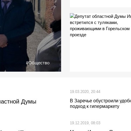
#Общество
19.03.2020, 20:44
бластной Думы
В Заречье обустроили удоб
подход к гипермаркету
19.12.2019, 08:03