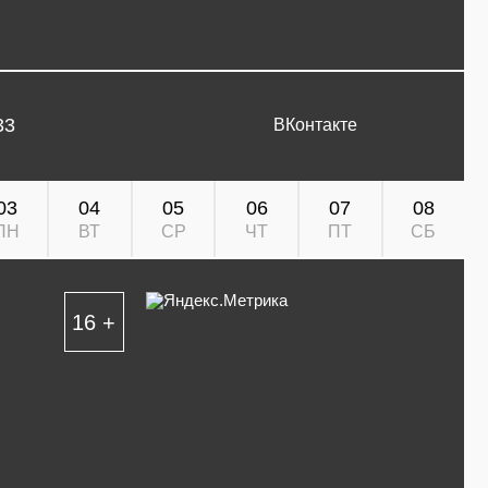
33
ВКонтакте
03
04
05
06
07
08
ПН
ВТ
СР
ЧТ
ПТ
СБ
16 +