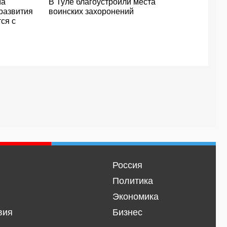
ма
В Туле благоустроили места
развития
воинских захоронений
ся с
Россия
Политика
Экономика
вия
Бизнес