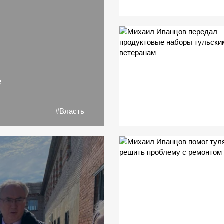
е
#Власть