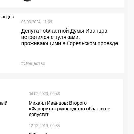
06.03.2024, 11:09
Депутат областной Думы Иванцов
встретился с туляками,
проживающими в Горельском проезде
#Общество
04.02.2020, 09:46
ный
Михаил Иванцов: Второго
«Фаворита» руководство области не
допустит
12.12.2019, 09:35