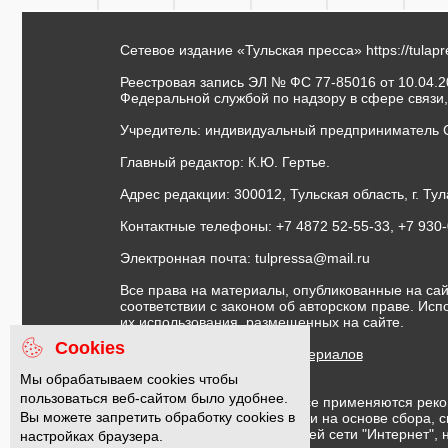
Сетевое издание «Тульская пресса»
https://tulap
Реестровая запись ЭЛ № ФС 77-85016 от 10.04.20
Федеральной службой по надзору в сфере связи
Учредитель: индивидуальный предприниматель 
Главный редактор: К.Ю. Гертье.
Адрес редакции: 300012, Тульская область, г. Тул
Контактные телефоны: +7 4872 52-55-33, +7 930
Электронная почта:
tulpressa@mail.ru
Все права на материалы, опубликованные на сай
соответствии с законом об авторском праве. Ис
их использования, размещенных на сайте.
Cookies
Правила использования материалов
Договор публичной оферты
Мы обрабатываем cookies чтобы
пользоваться веб-сайтом было удобнее.
На информационном ресурсе применяются реко
Вы можете запретить обработку cookies в
предоставления информации на основе сбора, с
предпочтениям пользователей сети "Интернет",
настройках браузера.