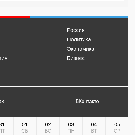
Россия
Политика
Экономика
вия
Бизнес
33
ВКонтакте
31
01
02
03
04
05
ПТ
СБ
ВС
ПН
ВТ
СР