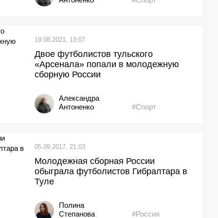
19.08.2021, 13:07
Двое футболистов тульского
«Арсенала» попали в молодежную
сборную России
Александра
Антоненко
#Спорт
05.09.2017, 21:03
Молодежная сборная России
обыграла футболистов Гибралтара в
Туле
Полина
Степанова
#Россия