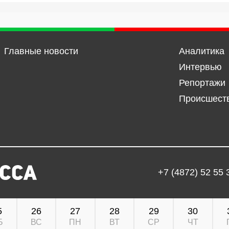
Главные новости
Аналитика
Интервью
Репортажи
Происшест
+7 (4872) 52 55 
5
26
27
28
29
30
Б
ВС
ПН
ВТ
СР
ЧТ