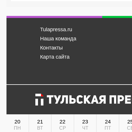
Tulapressa.ru
Наша команда
Контакты
Карта сайта
20
21
22
23
24
2
ПН
ВТ
СР
ЧТ
ПТ
С