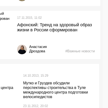
17.11.2015, 11:02
Афонский: Тренд на здоровый образ
жизни в России сформирован
Анастасия
Дроздова
#Важные новости
14.10.2013, 15:29
Мутко и Груздев обсудили
 центра
перспективы строительства в Туле
международного центра подготовки
велосипедистов
23.11.2012, 20:02