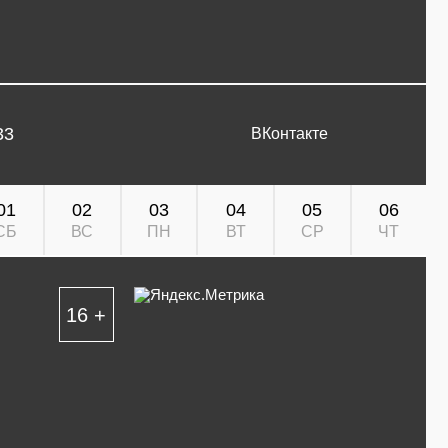
33
ВКонтакте
01
02
03
04
05
06
СБ
ВС
ПН
ВТ
СР
ЧТ
16 +