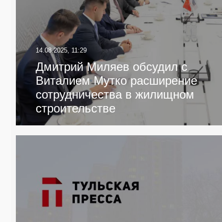
14.08.2025, 11:29
Дмитрий Миляев обсудил с
Виталием Мутко расширение
сотрудничества в жилищном
строительстве