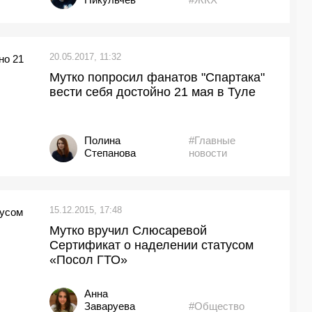
20.05.2017, 11:32
Мутко попросил фанатов "Спартака"
вести себя достойно 21 мая в Туле
Полина
#Главные
Степанова
новости
15.12.2015, 17:48
Мутко вручил Слюсаревой
Сертификат о наделении статусом
«Посол ГТО»
Анна
Заваруева
#Общество