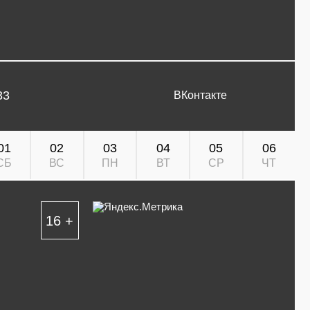
33
ВКонтакте
01
02
03
04
05
06
СБ
ВС
ПН
ВТ
СР
ЧТ
16 +