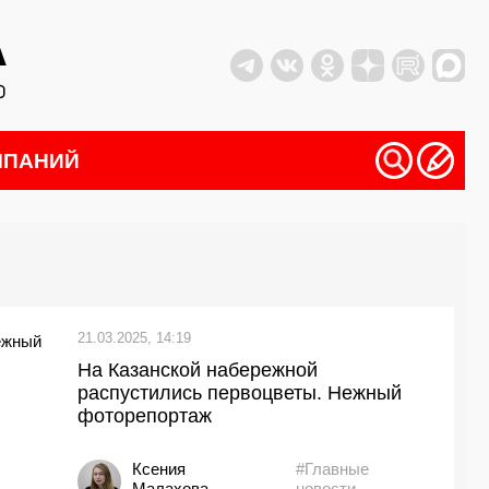
МПАНИЙ
21.03.2025, 14:19
На Казанской набережной
распустились первоцветы. Нежный
фоторепортаж
Ксения
#Главные
Малахова
новости