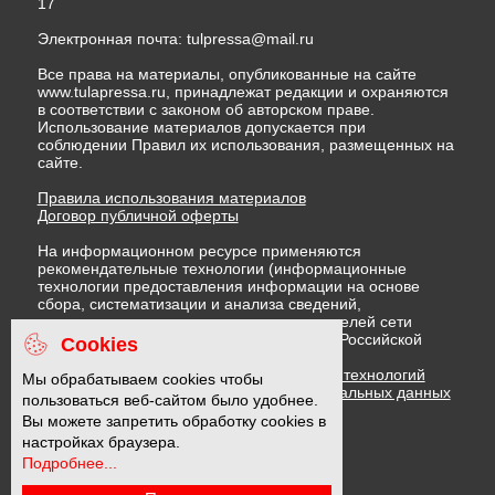
17
Электронная почта:
tulpressa@mail.ru
Все права на материалы, опубликованные на сайте
www.tulapressa.ru, принадлежат редакции и охраняются
в соответствии с законом об авторском праве.
Использование материалов допускается при
соблюдении Правил их использования, размещенных на
сайте.
Правила использования материалов
Договор публичной оферты
На информационном ресурсе применяются
рекомендательные технологии (информационные
технологии предоставления информации на основе
сбора, систематизации и анализа сведений,
относящихся к предпочтениям пользователей сети
"Интернет", находящихся на территории Российской
Cookies
Федерации)
Правила применения рекомендательных технологий
Мы обрабатываем cookies чтобы
Политика в отношении обработки персональных данных
пользоваться веб-сайтом было удобнее.
Политика обработки файлов cookie
Вы можете запретить обработку cookies в
настройках браузера.
Подробнее...
16 +