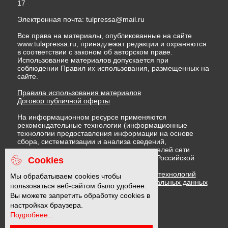
17
Электронная почта:
tulpressa@mail.ru
Все права на материалы, опубликованные на сайте
www.tulapressa.ru, принадлежат редакции и охраняются
в соответствии с законом об авторском праве.
Использование материалов допускается при
соблюдении Правил их использования, размещенных на
сайте.
Правила использования материалов
Договор публичной оферты
На информационном ресурсе применяются
рекомендательные технологии (информационные
технологии предоставления информации на основе
сбора, систематизации и анализа сведений,
относящихся к предпочтениям пользователей сети
"Интернет", находящихся на территории Российской
Cookies
Федерации)
Правила применения рекомендательных технологий
Мы обрабатываем cookies чтобы
Политика в отношении обработки персональных данных
пользоваться веб-сайтом было удобнее.
Политика обработки файлов cookie
Вы можете запретить обработку cookies в
настройках браузера.
Подробнее...
16 +