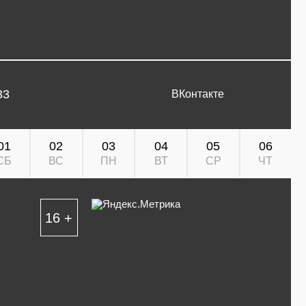
33
ВКонтакте
01
02
03
04
05
06
СБ
ВС
ПН
ВТ
СР
ЧТ
16 +