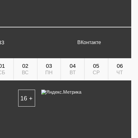
33
ВКонтакте
01
02
03
04
05
06
СБ
ВС
ПН
ВТ
СР
ЧТ
16 +