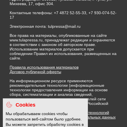
Михеева, 17, офис 304.
Контактные телефоны: +7 4872 52-55-33, +7 930-074-52-
17
Электронная почта:
tulpressa@mail.ru
Все права на материалы, опубликованные на сайте
www.tulapressa.ru, принадлежат редакции и охраняются
в соответствии с законом об авторском праве.
Использование материалов допускается при
соблюдении Правил их использования, размещенных на
сайте.
Правила использования материалов
Договор публичной оферты
На информационном ресурсе применяются
рекомендательные технологии (информационные
технологии предоставления информации на основе
сбора, систематизации и анализа сведений,
относящихся к предпочтениям пользователей сети
"Интернет", находящихся на территории Российской
Cookies
Федерации)
Правила применения рекомендательных технологий
Мы обрабатываем cookies чтобы
Политика в отношении обработки персональных данных
пользоваться веб-сайтом было удобнее.
Политика обработки файлов cookie
Вы можете запретить обработку cookies в