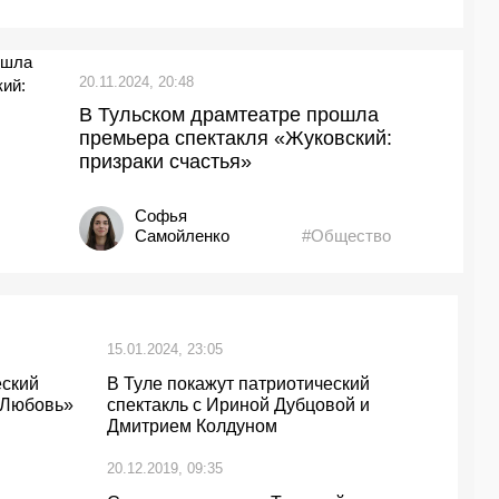
20.11.2024, 20:48
В Тульском драмтеатре прошла
премьера спектакля «Жуковский:
призраки счастья»
Софья
Самойленко
#Общество
15.01.2024, 23:05
еский
В Туле покажут патриотический
 Любовь»
спектакль с Ириной Дубцовой и
Дмитрием Колдуном
20.12.2019, 09:35