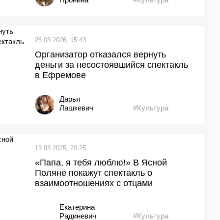
25.03.2026, 15:43
Организатор отказался вернуть
деньги за несостоявшийся спектакль
в Ефремове
Дарья
Лашкевич
#Культура
13.03.2025, 20:25
«Папа, я тебя люблю!» В Ясной
Поляне покажут спектакль о
взаимоотношениях с отцами
Екатерина
Радиневич
#Культура