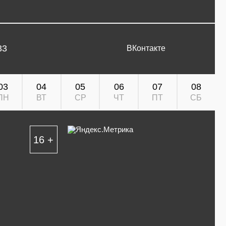
33
ВКонтакте
03
04
05
06
07
08
ПН
ВТ
СР
ЧТ
ПТ
СБ
16 +