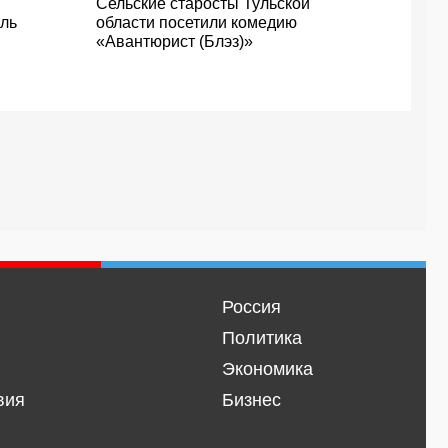
Сельские старосты Тульской
кль
области посетили комедию
«Авантюрист (Блэз)»
Россия
Политика
Экономика
вия
Бизнес