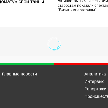
домату» свои тайны
Активистам ТОС и сельским
старостам показали спекта
"Визит императрицы"
Главные новости
Аналитика
Интервью
Репортажи
Происшест