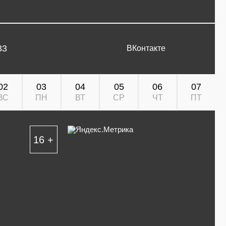
33
ВКонтакте
02
03
04
05
06
07
ВС
ПН
ВТ
СР
ЧТ
ПТ
16 +