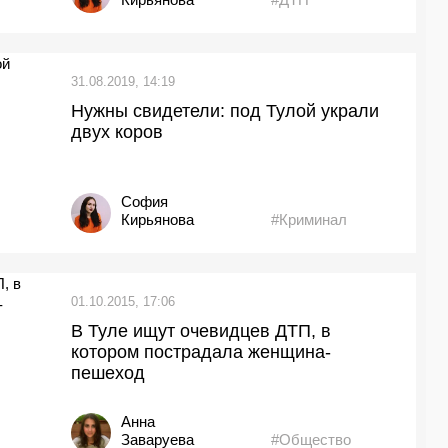
31.08.2019, 14:19
Нужны свидетели: под Тулой украли
двух коров
София
Кирьянова
#Криминал
01.10.2015, 17:06
В Туле ищут очевидцев ДТП, в
котором пострадала женщина-
пешеход
Анна
Заваруева
#Общество