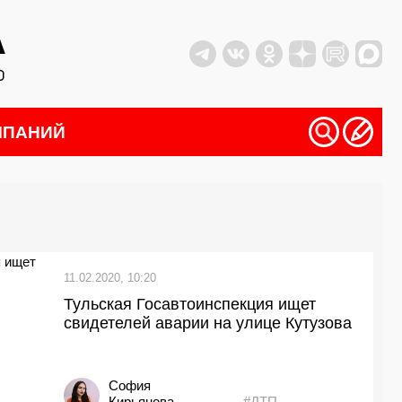
МПАНИЙ
11.02.2020, 10:20
Тульская Госавтоинспекция ищет
свидетелей аварии на улице Кутузова
София
Кирьянова
#ДТП