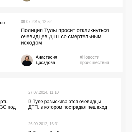
09.07.2015, 12:52
Полиция Тулы просит откликнуться
очевидцев ДТП со смертельным
исходом
Анастасия
#Новости
Дроздова
происшествия
27.07.2014, 11:10
рть
В Туле разыскиваются очевидцы
АЗС под
ДТП, в котором пострадал пешеход
26.09.2012, 16:31