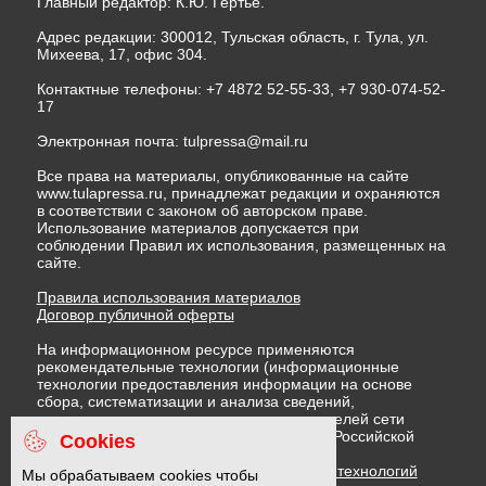
Главный редактор: К.Ю. Гертье.
Адрес редакции: 300012, Тульская область, г. Тула, ул.
Михеева, 17, офис 304.
Контактные телефоны: +7 4872 52-55-33, +7 930-074-52-
17
Электронная почта:
tulpressa@mail.ru
Все права на материалы, опубликованные на сайте
www.tulapressa.ru, принадлежат редакции и охраняются
в соответствии с законом об авторском праве.
Использование материалов допускается при
соблюдении Правил их использования, размещенных на
сайте.
Правила использования материалов
Договор публичной оферты
На информационном ресурсе применяются
рекомендательные технологии (информационные
технологии предоставления информации на основе
сбора, систематизации и анализа сведений,
относящихся к предпочтениям пользователей сети
"Интернет", находящихся на территории Российской
Cookies
Федерации)
Правила применения рекомендательных технологий
Мы обрабатываем cookies чтобы