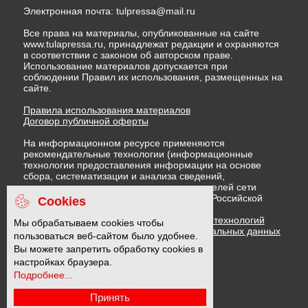
Электронная почта:
tulpressa@mail.ru
Все права на материалы, опубликованные на сайте
www.tulapressa.ru, принадлежат редакции и охраняются
в соответствии с законом об авторском праве.
Использование материалов допускается при
соблюдении Правил их использования, размещенных на
сайте.
Правила использования материалов
Договор публичной оферты
На информационном ресурсе применяются
рекомендательные технологии (информационные
технологии предоставления информации на основе
сбора, систематизации и анализа сведений,
относящихся к предпочтениям пользователей сети
"Интернет", находящихся на территории Российской
Cookies
Федерации)
Правила применения рекомендательных технологий
Мы обрабатываем cookies чтобы
Политика в отношении обработки персональных данных
пользоваться веб-сайтом было удобнее.
Политика обработки файлов cookie
Вы можете запретить обработку cookies в
настройках браузера.
Подробнее...
16 +
Принять