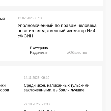
12.02.2026, 07:05
Уполномоченный по правам человека
посетил следственный изолятор № 4
УФСИН
Екатерина
Радиневич
#Общество
14.11.2025, 09:19
ики
Среди икон, написанных тульскими
норов
заключенными, выбрали лучшие
27.10.2025, 21:33