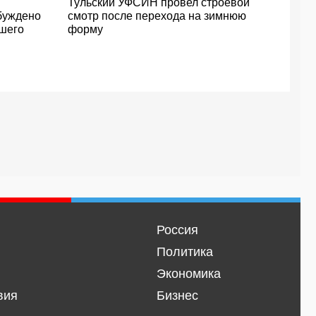
Тульский УФСИН провел строевой
буждено
смотр после перехода на зимнюю
вшего
форму
Россия
Политика
Экономика
вия
Бизнес