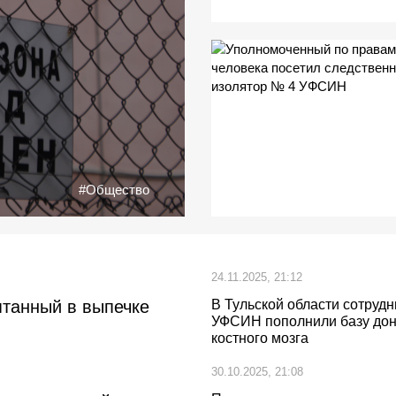
#Общество
24.11.2025, 21:12
танный в выпечке
В Тульской области сотрудн
УФСИН пополнили базу до
костного мозга
30.10.2025, 21:08