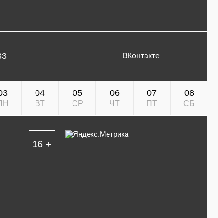
33
ВКонтакте
03
04
05
06
07
08
ПН
ВТ
СР
ЧТ
ПТ
СБ
16 +