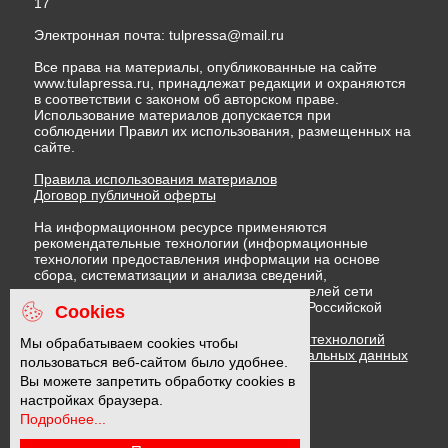
17
Электронная почта:
tulpressa@mail.ru
Все права на материалы, опубликованные на сайте
www.tulapressa.ru, принадлежат редакции и охраняются
в соответствии с законом об авторском праве.
Использование материалов допускается при
соблюдении Правил их использования, размещенных на
сайте.
Правила использования материалов
Договор публичной оферты
На информационном ресурсе применяются
рекомендательные технологии (информационные
технологии предоставления информации на основе
сбора, систематизации и анализа сведений,
относящихся к предпочтениям пользователей сети
"Интернет", находящихся на территории Российской
Cookies
Федерации)
Правила применения рекомендательных технологий
Мы обрабатываем cookies чтобы
Политика в отношении обработки персональных данных
пользоваться веб-сайтом было удобнее.
Политика обработки файлов cookie
Вы можете запретить обработку cookies в
настройках браузера.
Подробнее...
16 +