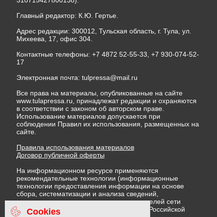
310715427800138).
Главный редактор: К.Ю. Гертье.
Адрес редакции: 300012, Тульская область, г. Тула, ул.
Михеева, 17, офис 304.
Контактные телефоны: +7 4872 52-55-33, +7 930-074-52-
17
Электронная почта:
tulpressa@mail.ru
Все права на материалы, опубликованные на сайте
www.tulapressa.ru, принадлежат редакции и охраняются
в соответствии с законом об авторском праве.
Использование материалов допускается при
соблюдении Правил их использования, размещенных на
сайте.
Правила использования материалов
Договор публичной оферты
На информационном ресурсе применяются
рекомендательные технологии (информационные
технологии предоставления информации на основе
сбора, систематизации и анализа сведений,
относящихся к предпочтениям пользователей сети
"Интернет", находящихся на территории Российской
Cookies