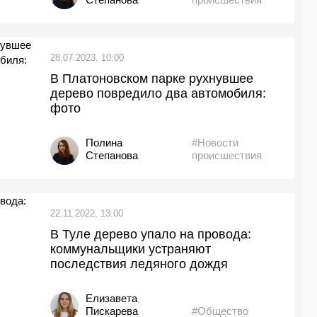
28.07.2023, 10:00
В Платоновском парке рухнувшее
дерево повредило два автомобиля:
фото
Полина
#Новости
Степанова
происшествия
22.11.2022, 13:00
В Туле дерево упало на провода:
коммунальщики устраняют
последствия ледяного дождя
Елизавета
Пискарева
#Общество