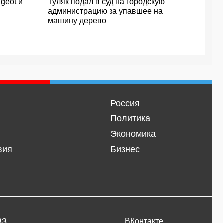
geot и
Туляк подал в суд на городскую
администрацию за упавшее на
машину дерево
Россия
Политика
Экономика
вия
Бизнес
33
ВКонтакте