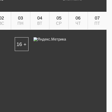
02
03
04
05
06
07
ВС
ПН
ВТ
СР
ЧТ
ПТ
16 +