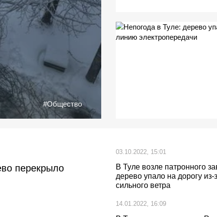
#Общество
03.10.2022, 15:01
ево перекрыло
В Туле возле патронного з
дерево упало на дорогу из-
сильного ветра
14.01.2022, 16:09