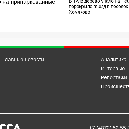
ло на припаркованные
В Туле дерево упало на Peu
перекрыло въезд в поселок
Хомяково
Главные новости
Аналитика
Интервью
Репортажи
Происшест
+7 (4872) 52 55 