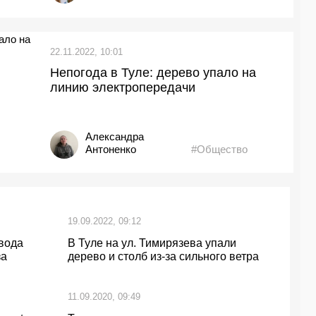
22.11.2022, 10:01
Непогода в Туле: дерево упало на
линию электропередачи
Александра
Антоненко
#Общество
19.09.2022, 09:12
авода
В Туле на ул. Тимирязева упали
за
дерево и столб из-за сильного ветра
11.09.2020, 09:49