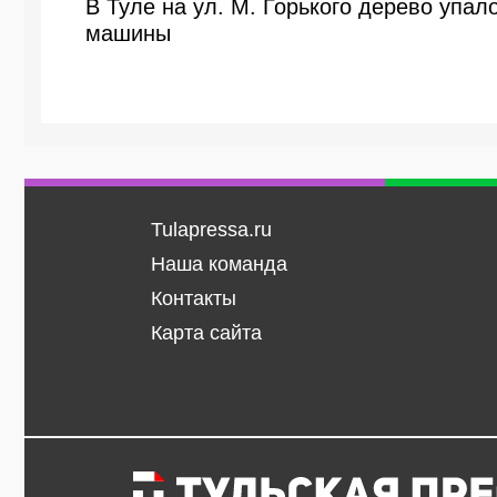
В Туле на ул. М. Горького дерево упа
машины
Tulapressa.ru
Наша команда
Контакты
Карта сайта