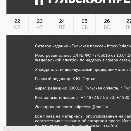
22
23
24
25
26
2
СР
ЧТ
ПТ
СБ
ВС
П
Сетевое издание «Тульская пресса»
https://tulap
Реестровая запись ЭЛ № ФС 77-85016 от 10.04.20
Федеральной службой по надзору в сфере связи
Учредитель: индивидуальный предприниматель 
Главный редактор: К.Ю. Гертье.
Адрес редакции: 300012, Тульская область, г. Тул
Контактные телефоны: +7 4872 52-55-33, +7 930
Электронная почта:
tulpressa@mail.ru
Все права на материалы, опубликованные на сай
соответствии с законом об авторском праве. Ис
их использования, размещенных на сайте.