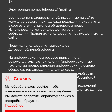
17
Электронная почта:
tulpressa@mail.ru
Все права на материалы, опубликованные на сайте
www.tulapressa.ru, принадлежат редакции и охраняются
в соответствии с законом об авторском праве.
Использование материалов допускается при
соблюдении Правил их использования, размещенных на
сайте.
Правила использования материалов
Договор публичной оферты
На информационном ресурсе применяются
рекомендательные технологии (информационные
технологии предоставления информации на основе
сбора, систематизации и анализа сведений,
относящихся к предпочтениям пользователей сети
"Интернет", находящихся на территории Российской
Cookies
Федерации)
Правила применения рекомендательных технологий
Мы обрабатываем cookies чтобы
Политика в отношении обработки персональных данных
пользоваться веб-сайтом было удобнее.
Политика обработки файлов cookie
Вы можете запретить обработку cookies в
настройках браузера.
Подробнее...
16 +