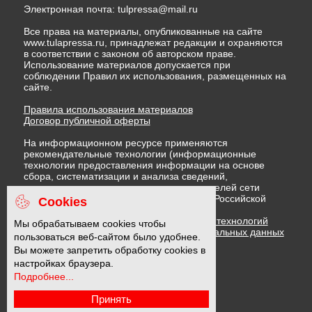
Электронная почта:
tulpressa@mail.ru
Все права на материалы, опубликованные на сайте
www.tulapressa.ru, принадлежат редакции и охраняются
в соответствии с законом об авторском праве.
Использование материалов допускается при
соблюдении Правил их использования, размещенных на
сайте.
Правила использования материалов
Договор публичной оферты
На информационном ресурсе применяются
рекомендательные технологии (информационные
технологии предоставления информации на основе
сбора, систематизации и анализа сведений,
относящихся к предпочтениям пользователей сети
"Интернет", находящихся на территории Российской
Cookies
Федерации)
Правила применения рекомендательных технологий
Мы обрабатываем cookies чтобы
Политика в отношении обработки персональных данных
пользоваться веб-сайтом было удобнее.
Политика обработки файлов cookie
Вы можете запретить обработку cookies в
настройках браузера.
Подробнее...
16 +
Принять