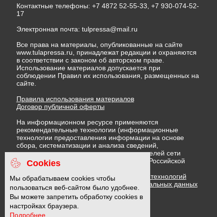
Контактные телефоны: +7 4872 52-55-33, +7 930-074-52-
17
Электронная почта:
tulpressa@mail.ru
Все права на материалы, опубликованные на сайте
www.tulapressa.ru, принадлежат редакции и охраняются
в соответствии с законом об авторском праве.
Использование материалов допускается при
соблюдении Правил их использования, размещенных на
сайте.
Правила использования материалов
Договор публичной оферты
На информационном ресурсе применяются
рекомендательные технологии (информационные
технологии предоставления информации на основе
сбора, систематизации и анализа сведений,
относящихся к предпочтениям пользователей сети
"Интернет", находящихся на территории Российской
Cookies
Федерации)
Правила применения рекомендательных технологий
Мы обрабатываем cookies чтобы
Политика в отношении обработки персональных данных
пользоваться веб-сайтом было удобнее.
Политика обработки файлов cookie
Вы можете запретить обработку cookies в
настройках браузера.
Подробнее...