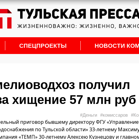
СПЕЦПРОЕКТЫ
НОВОСТИ КО
мелиоводхоз получил
за хищение 57 млн руб
#Деньги
#комиссаров
#Ко
тельный приговор бывшему директору ФГУ «Управление
одоснабжения по Тульской области» 33-летнему Максим
мпания «ТЕМП» 30-летнему Алексею Кузнецову и главно