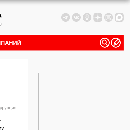
МПАНИЙ
ррупция
у
му