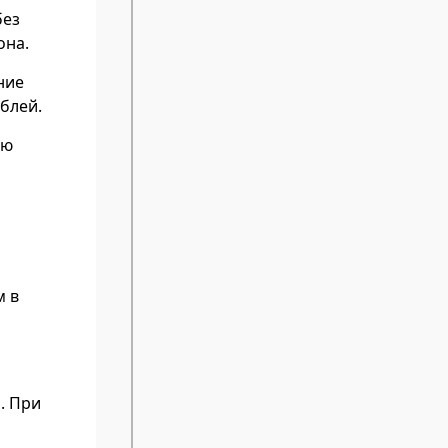
без
она.
ние
блей.
ию
м в
. При