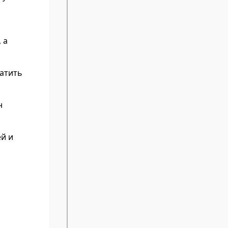
 а
латить
н
ей и