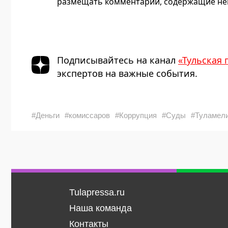
размещать комментарии, содержащие нец
Подписывайтесь на канал
«Тульская 
экспертов на важные события.
#Деньги
#комиссаров
#Коррупция
#Суды
#Туламел
Tulapressa.ru
Наша команда
Контакты