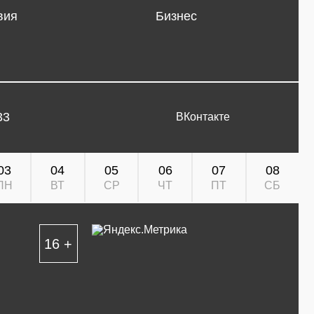
вия
Бизнес
33
ВКонтакте
03
04
05
06
07
08
ПН
ВТ
СР
ЧТ
ПТ
СБ
16 +