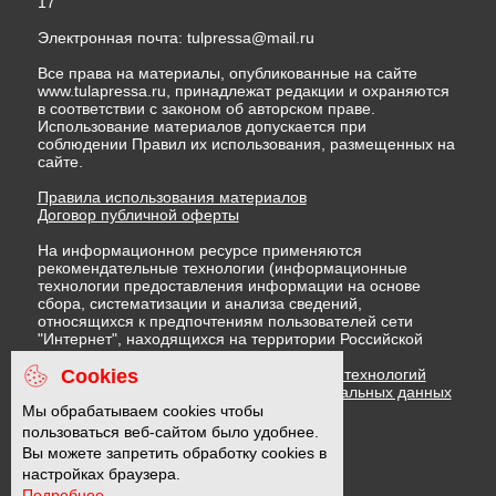
17
Электронная почта:
tulpressa@mail.ru
Все права на материалы, опубликованные на сайте
www.tulapressa.ru, принадлежат редакции и охраняются
в соответствии с законом об авторском праве.
Использование материалов допускается при
соблюдении Правил их использования, размещенных на
сайте.
Правила использования материалов
Договор публичной оферты
На информационном ресурсе применяются
рекомендательные технологии (информационные
технологии предоставления информации на основе
сбора, систематизации и анализа сведений,
относящихся к предпочтениям пользователей сети
"Интернет", находящихся на территории Российской
Федерации)
Cookies
Правила применения рекомендательных технологий
Политика в отношении обработки персональных данных
Политика обработки файлов cookie
Мы обрабатываем cookies чтобы
пользоваться веб-сайтом было удобнее.
Вы можете запретить обработку cookies в
16 +
настройках браузера.
Подробнее...