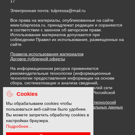
17
Электронная почта:
tulpressa@mail.ru
Все права на материалы, опубликованные на сайте
www.tulapressa.ru, принадлежат редакции и охраняются
в соответствии с законом об авторском праве.
Использование материалов допускается при
соблюдении Правил их использования, размещенных на
сайте.
Правила использования материалов
Договор публичной оферты
На информационном ресурсе применяются
рекомендательные технологии (информационные
технологии предоставления информации на основе
сбора, систематизации и анализа сведений,
относящихся к предпочтениям пользователей сети
"Интернет", находящихся на территории Российской
Cookies
Федерации)
Правила применения рекомендательных технологий
Мы обрабатываем cookies чтобы
Политика в отношении обработки персональных данных
пользоваться веб-сайтом было удобнее.
Политика обработки файлов cookie
Вы можете запретить обработку cookies в
настройках браузера.
Подробнее...
16 +