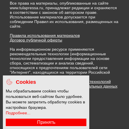
Все права на материалы, опубликованные на сайте
www.tulapressa.ru, принадлежат редакции и охраняются
в соответствии с законом об авторском праве.
Использование материалов допускается при
соблюдении Правил их использования, размещенных на
сайте.
Правила использования материалов
Договор публичной оферты
На информационном ресурсе применяются
рекомендательные технологии (информационные
технологии предоставления информации на основе
сбора, систематизации и анализа сведений,
относящихся к предпочтениям пользователей сети
"Интернет", находящихся на территории Российской
Федерации)
Cookies
Правила применения рекомендательных технологий
Политика в отношении обработки персональных данных
Политика обработки файлов cookie
Мы обрабатываем cookies чтобы
пользоваться веб-сайтом было удобнее.
Вы можете запретить обработку cookies в
16 +
настройках браузера.
Подробнее...
Принять