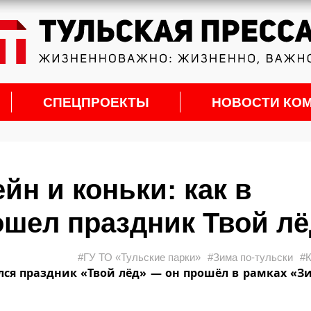
СПЕЦПРОЕКТЫ
НОВОСТИ КО
йн и коньки: как в
ошел праздник Твой л
#ГУ ТО «Тульские парки»
#Зима по-тульски
#К
лся праздник «Твой лёд» — он прошёл в рамках «Зи