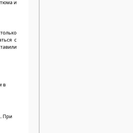
стюма и
 только
ться с
ставили
м в
. При