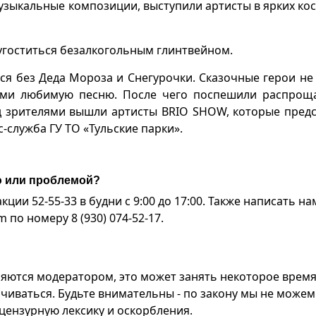
узыкальные композиции, выступили артисты в ярких ко
 угоститься безалкогольным глинтвейном.
ся без Деда Мороза и Снегурочки. Сказочные герои не
еми любимую песню. После чего поспешили распроща
ед зрителями вышли артисты BRIO SHOW, которые пред
служба ГУ ТО «Тульские парки».
ю или проблемой?
ии 52-55-33 в будни с 9:00 до 17:00. Также написать на
по номеру 8 (930) 074-52-17.
яются модератором, это может занять некоторое время
чиваться. Будьте внимательны - по закону мы не можем
ензурную лексику и оскорбления.