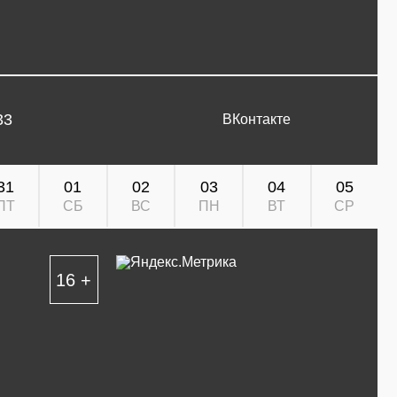
33
ВКонтакте
31
01
02
03
04
05
ПТ
СБ
ВС
ПН
ВТ
СР
16 +