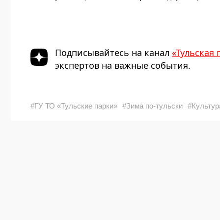
Подписывайтесь на канал
«Тульская 
экспертов на важные события.
#ГУ ТО «Тульские парки»
#Зима по-тульски
#Культур