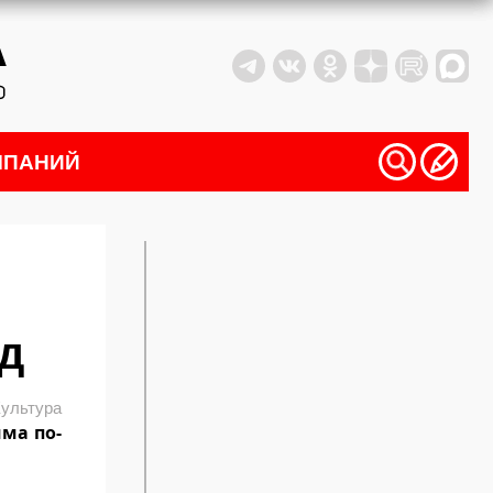
МПАНИЙ
ёд
ультура
ма по-