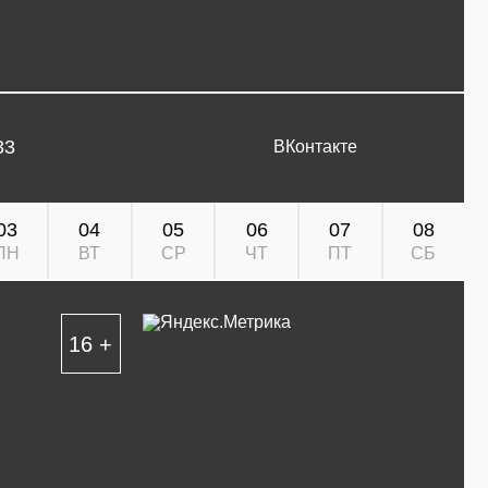
33
ВКонтакте
03
04
05
06
07
08
ПН
ВТ
СР
ЧТ
ПТ
СБ
16 +