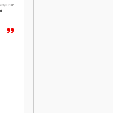
аздники
м