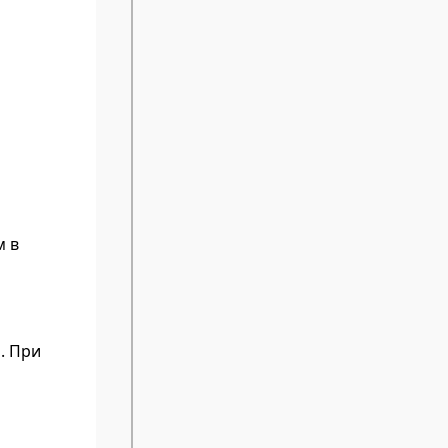
м в
. При