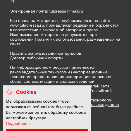
17
Электронная почта:
tulpressa@mail.ru
Все права на материалы, опубликованные на сайте
www.tulapressa.ru, принадлежат редакции и охраняются
в соответствии с законом об авторском праве.
Использование материалов допускается при
соблюдении Правил их использования, размещенных на
сайте.
Правила использования материалов
Договор публичной оферты
На информационном ресурсе применяются
рекомендательные технологии (информационные
технологии предоставления информации на основе
сбора, систематизации и анализа сведений,
относящихся к предпочтениям пользователей сети
"Интернет", находящихся на территории Российской
Cookies
Федерации)
Правила применения рекомендательных технологий
Мы обрабатываем cookies чтобы
Политика в отношении обработки персональных данных
пользоваться веб-сайтом было удобнее.
Политика обработки файлов cookie
Вы можете запретить обработку cookies в
настройках браузера.
Подробнее...
16 +