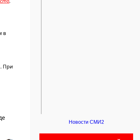
есто
.
м в
. При
де
Новости СМИ2