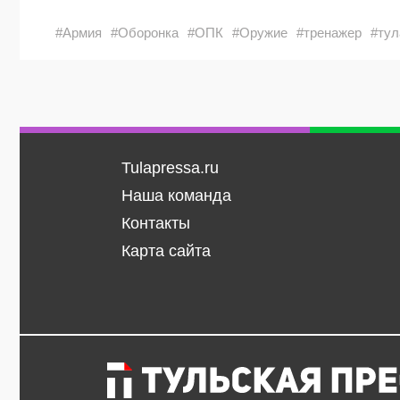
#Армия
#Оборонка
#ОПК
#Оружие
#тренажер
#ту
Tulapressa.ru
Наша команда
Контакты
Карта сайта