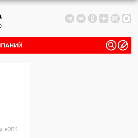
МПАНИЙ
а
#ОПК