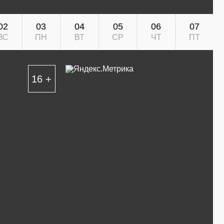
02
03
04
05
06
07
ВС
ПН
ВТ
СР
ЧТ
ПТ
16 +