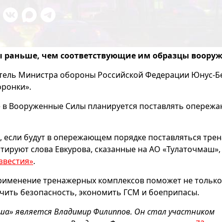
ы раньше, чем соответствующие им образцы вооруж
титель Министра обороны Российской Федерации Юнус-Б
оронки».
ие в Вооруженные Силы планируется поставлять опере
та, если будут в опережающем порядке поставляться тре
цитируют слова Евкурова, сказанные на АО «Тулаточмаш»,
звестия»
.
рименение тренажерных комплексов поможет не только
ечить безопасность, экономить ГСМ и боеприпасы.
ша» является Владимир Филиппов. Он стал участником