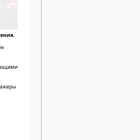
ения.
ек
жающими
нажеры