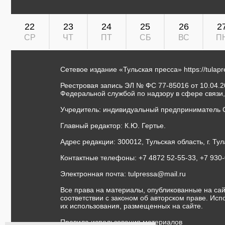
22
23
24
25
26
2
СР
ЧТ
ПТ
СБ
ВС
П
Сетевое издание «Тульская пресса»
https://tulap
Реестровая запись ЭЛ № ФС 77-85016 от 10.04.20
Федеральной службой по надзору в сфере связи
Учредитель: индивидуальный предприниматель 
Главный редактор: К.Ю. Гертье.
Адрес редакции: 300012, Тульская область, г. Тул
Контактные телефоны: +7 4872 52-55-33, +7 930
Электронная почта:
tulpressa@mail.ru
Все права на материалы, опубликованные на сай
соответствии с законом об авторском праве. Ис
их использования, размещенных на сайте.
Правила использования материалов