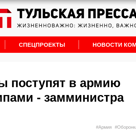
СПЕЦПРОЕКТЫ
НОВОСТИ КО
ы поступят в армию
пами - замминистра
#Армия
#Оборонк