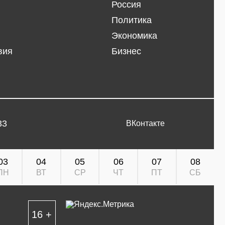
Россия
Политика
Экономика
вия
Бизнес
33
ВКонтакте
03
04
05
06
07
08
ПН
ВТ
СР
ЧТ
ПТ
СБ
16 +