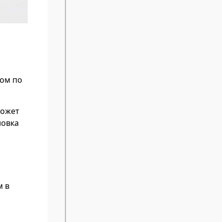
ном по
может
ловка
м в