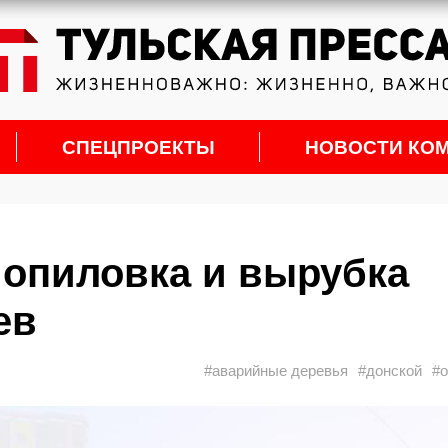
СПЕЦПРОЕКТЫ
НОВОСТИ КО
 опиловка и вырубка
ев
#аварийные деревья
#донской
#о