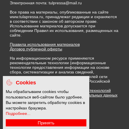
Электронная почта:
tulpressa@mail.ru
Все права на материалы, опубликованные на сайте
www.tulapressa.ru, принадлежат редакции и охраняются
в соответствии с законом об авторском праве.
Использование материалов допускается при
соблюдении Правил их использования, размещенных на
сайте.
Правила использования материалов
Договор публичной оферты
На информационном ресурсе применяются
рекомендательные технологии (информационные
технологии предоставления информации на основе
сбора, систематизации и анализа сведений,
относящихся к предпочтениям пользователей сети
"Интернет", находящихся на территории Российской
Cookies
Федерации)
Правила применения рекомендательных технологий
Мы обрабатываем cookies чтобы
Политика в отношении обработки персональных данных
пользоваться веб-сайтом было удобнее.
Политика обработки файлов cookie
Вы можете запретить обработку cookies в
настройках браузера.
Подробнее...
16 +
Принять