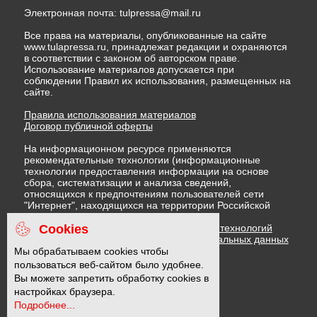
Электронная почта:
tulpressa@mail.ru
Все права на материалы, опубликованные на сайте
www.tulapressa.ru, принадлежат редакции и охраняются
в соответствии с законом об авторском праве.
Использование материалов допускается при
соблюдении Правил их использования, размещенных на
сайте.
Правила использования материалов
Договор публичной оферты
На информационном ресурсе применяются
рекомендательные технологии (информационные
технологии предоставления информации на основе
сбора, систематизации и анализа сведений,
относящихся к предпочтениям пользователей сети
"Интернет", находящихся на территории Российской
Федерации)
Cookies
Правила применения рекомендательных технологий
Политика в отношении обработки персональных данных
Политика обработки файлов cookie
Мы обрабатываем cookies чтобы
пользоваться веб-сайтом было удобнее.
Вы можете запретить обработку cookies в
16 +
настройках браузера.
Подробнее...