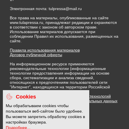
Электронная почта:
tulpressa@mail.ru
Все права на материалы, опубликованные на сайте
www.tulapressa.ru, принадлежат редакции и охраняются
в соответствии с законом об авторском праве.
Использование материалов допускается при
соблюдении Правил их использования, размещенных на
сайте.
Правила использования материалов
Договор публичной оферты
На информационном ресурсе применяются
рекомендательные технологии (информационные
технологии предоставления информации на основе
сбора, систематизации и анализа сведений,
относящихся к предпочтениям пользователей сети
"Интернет", находящихся на территории Российской
Федерации)
Cookies
Правила применения рекомендательных технологий
Политика в отношении обработки персональных данных
Политика обработки файлов cookie
Мы обрабатываем cookies чтобы
пользоваться веб-сайтом было удобнее.
Вы можете запретить обработку cookies в
16 +
настройках браузера.
Подробнее...