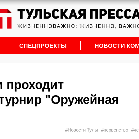
СПЕЦПРОЕКТЫ
НОВОСТИ КО
и проходит
турнир "Оружейная
#Новости Тулы
#первенство
#че