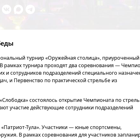
беды
иональный турнир «Оружейная столица», приуроченный 
 В рамках турнира проходят два соревнования — Чемпи
х и сотрудников подразделений специального назначе
ч, и Первенство по практической стрельбе из
 «Слободка» состоялось открытие Чемпионата по стрель
мают участие действующие сотрудники подразделений
ке «Патриот-Тула». Участники — юные спортсмены,
ружия. В рамках соревнования для участников заплани