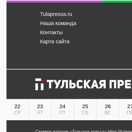
Tulapressa.ru
Наша команда
Контакты
Карта сайта
22
23
24
25
26
2
СР
ЧТ
ПТ
СБ
ВС
П
Сетевое издание «Тульская пресса»
https://tulap