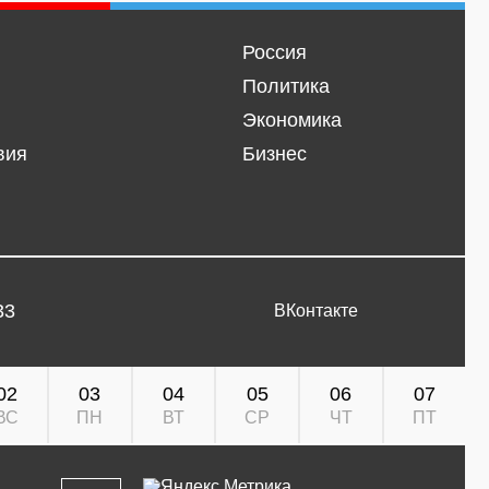
Россия
Политика
Экономика
вия
Бизнес
33
ВКонтакте
02
03
04
05
06
07
ВС
ПН
ВТ
СР
ЧТ
ПТ