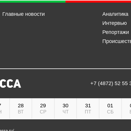
Главные новости
Аналитика
Интервью
Репортажи
Происшест
+7 (4872) 52 55 
7
28
29
30
31
01
Н
ВТ
СР
ЧТ
ПТ
СБ
ressa.ru/