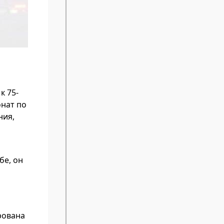
к 75-
онат по
ния,
бе, он
рована