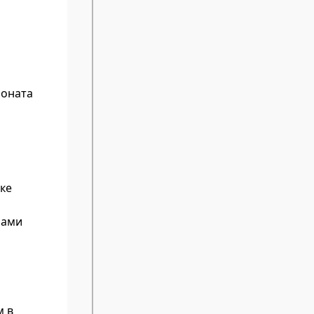
ионата
ке
рами
м в