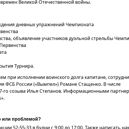
я времен Великой Отечественной войны.
ождения дневных упражнений Чемпионата
рвенства
нства, объявление участников дуэльной стрельбы Чемп
 Первенства
ата
крытия Турнира.
ем при исполнении воинского долга капитане, сотрудни
я ФСБ России («Вымпел») Романе Стащенко. В числе
 7-го созыва Илья Степанов. Информационными партне
».
ю или проблемой?
ии 52-55-33 в будни с 9:00 до 17:00. Также написать на