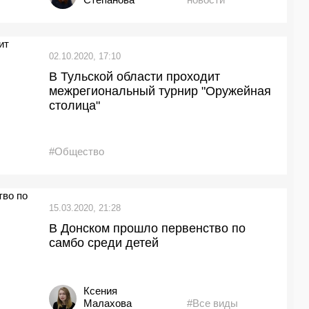
02.10.2020, 17:10
В Тульской области проходит
межрегиональный турнир "Оружейная
столица"
#Общество
15.03.2020, 21:28
В Донском прошло первенство по
самбо среди детей
Ксения
Малахова
#Все виды