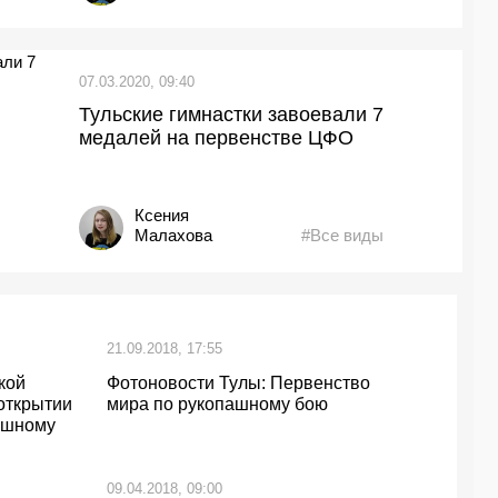
07.03.2020, 09:40
Тульские гимнастки завоевали 7
медалей на первенстве ЦФО
Ксения
Малахова
#Все виды
21.09.2018, 17:55
кой
Фотоновости Тулы: Первенство
 открытии
мира по рукопашному бою
ашному
09.04.2018, 09:00