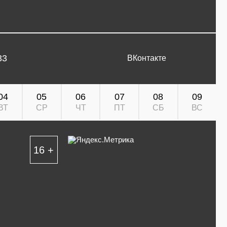
33
ВКонтакте
04
05
06
07
08
09
ВТ
СР
ЧТ
ПТ
СБ
ВС
16 +