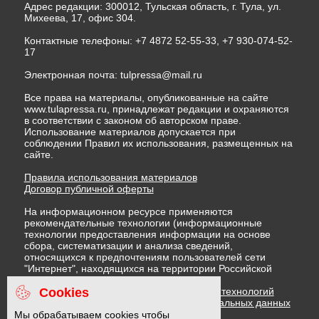
Адрес редакции: 300012, Тульская область, г. Тула, ул.
Михеева, 17, офис 304.
Контактные телефоны: +7 4872 52-55-33, +7 930-074-52-
17
Электронная почта:
tulpressa@mail.ru
Все права на материалы, опубликованные на сайте
www.tulapressa.ru, принадлежат редакции и охраняются
в соответствии с законом об авторском праве.
Использование материалов допускается при
соблюдении Правил их использования, размещенных на
сайте.
Правила использования материалов
Договор публичной оферты
На информационном ресурсе применяются
рекомендательные технологии (информационные
технологии предоставления информации на основе
сбора, систематизации и анализа сведений,
относящихся к предпочтениям пользователей сети
"Интернет", находящихся на территории Российской
Федерации)
Cookies
Правила применения рекомендательных технологий
Политика в отношении обработки персональных данных
Политика обработки файлов cookie
Мы обрабатываем cookies чтобы